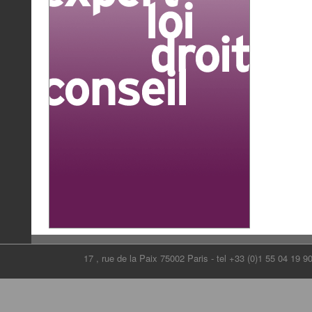
17 , rue de la Paix 75002 Paris - tel +33 (0)1 55 04 19 9